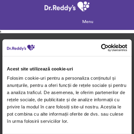
Menu
1
Dr. Reddy's in - Romania
Acest site utilizează cookie-uri
Despre Dr. Reddy's
Folosim cookie-uri pentru a personaliza conținutul și
Promisiunile noastre
anunțurile, pentru a oferi funcții de rețele sociale și pentru
Povesti de viata
a analiza traficul. De asemenea, le oferim partenerilor de
Raport financiar
rețele sociale, de publicitate și de analize informații cu
privire la modul în care folosiți site-ul nostru. Aceștia le
Medicamentele noastre
pot combina cu alte informații oferite de dvs. sau culese
în urma folosirii serviciilor lor.
Arii terapeutice