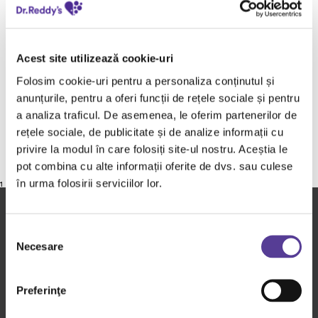
aferente. Acestea sunt oferite doar cu scop
informativ si nu sunt menite sa inlocuiasca sfaturile
de specialitate oferite de un cadru medical calificat.
Acest site utilizează cookie-uri
Pacientii nu vor folosi informatiile continute pe
acest website pentru auto-diagnosticare.
Folosim cookie-uri pentru a personaliza conținutul și
anunțurile, pentru a oferi funcții de rețele sociale și pentru
Le recomandam pacientilor sa apeleze la consultatii
a analiza traficul. De asemenea, le oferim partenerilor de
medicale de specialitate pentru orice forma de
rețele sociale, de publicitate și de analize informații cu
diagnostic sau de tratament.
privire la modul în care folosiți site-ul nostru. Aceștia le
pot combina cu alte informații oferite de dvs. sau culese
în urma folosirii serviciilor lor.
1
Selecția
Dr. Reddy's in - Romania
Necesare
consimțământului
Despre Dr. Reddy's
Preferinţe
Promisiunile noastre
Povesti de viata