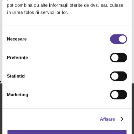
referitoare la sanatatea umana, asistenta medicala
pot combina cu alte informații oferite de dvs. sau culese
sau farmaceutica.
în urma folosirii serviciilor lor.
In vederea respectarii dispozitiilor legale in vigoare,
Dr Reddy’s a declarat la ANMDM toate aceste
Selecția
informatii, pe care le puteti regasi prin accesarea
Necesare
consimțământului
urmatorului link:
https://www.anm.ro/medicamente-de-uz-
uman/publicitate/sponsorizari-medicamente-de-
Preferinţe
uz-uman/
Statistici
1
Marketing
Dr. Reddy's in - Romania
Afişare
Despre Dr. Reddy's
Promisiunile noastre