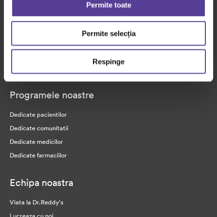
Permite toate
Povesti de viata
Raport financiar
Permite selecția
Medicamentele noastre
Respinge
Arii terapeutice
Programele noastre
Dedicate pacientilor
Dedicate comunitatii
Dedicate medicilor
Dedicate farmaciilor
Echipa noastra
Viata la Dr.Reddy's
Lucreaza cu noi