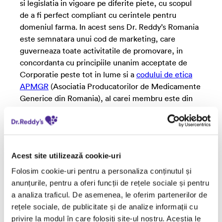
si legislatia in vigoare pe diferite piete, cu scopul
de a fi perfect compliant cu cerintele pentru
domeniul farma. In acest sens Dr. Reddy’s Romania
este semnatara unui cod de marketing, care
guverneaza toate activitatile de promovare, in
concordanta cu principiile unanim acceptate de
Corporatie peste tot in lume si a
codului de etica
APMGR
(Asociatia Producatorilor de Medicamente
Generice din Romania), al carei membru este din
2013.
In conformitate cu dispozitiile Ordinul MS nr.
194/2015, distribuitorii si producatorii de
medicamente trebuie sa declare la ANMDM toate
Acest site utilizează cookie-uri
activitatile de sponsorizare, precum si orice alte
Folosim cookie-uri pentru a personaliza conținutul și
cheltuieli suportate in anul anterior raportarii,
anunțurile, pentru a oferi funcții de rețele sociale și pentru
pentru profesionistii din domeniul sanatatii,
a analiza traficul. De asemenea, le oferim partenerilor de
organizatii profesionale, organizatii de pacienti si
rețele sociale, de publicitate și de analize informații cu
orice alt tip de organizatii care desfasoară activitati
privire la modul în care folosiți site-ul nostru. Aceștia le