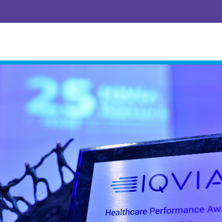
trari pentru persoanele cu guta
We grow toge