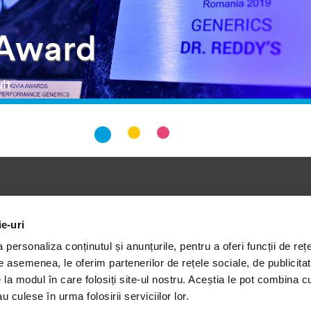
 Award
ntele
Programele
Echipa noastra
Politici
ie-uri
noastre
regula
Viata la Dr.Reddy's
personaliza conținutul și anunțurile, pentru a oferi funcții de rețe
Dedicate pacientilor
Politici de
De asemenea, le oferim partenerilor de rețele sociale, de publicitat
Lucreaza cu noi
Confidenți
Dedicate comunitatii
e la modul în care folosiți site-ul nostru. Aceștia le pot combina c
Politica Co
u culese în urma folosirii serviciilor lor.
Dedicate medicilor
Termeni si 