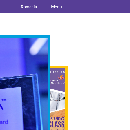
Romania
Menu
ther!