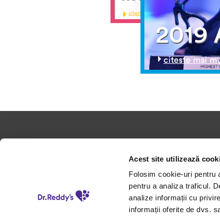
2019
Dr. Reddy's in -
Medicame
Acest site utilizează cook
Romania
noastre
Folosim cookie-uri pentru a 
Despre Dr. Reddy's
Arii terapeutice
pentru a analiza traficul. 
Promisiunile noastre
analize informații cu privir
informații oferite de dvs. sa
Povesti de viata