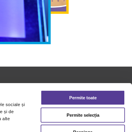
 si
Contact
mente
Permite toate
le sociale și
e și de
alitate
Permite selecția
u alte
okies
Conditii