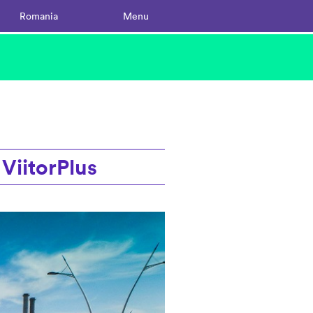
Romania
Menu
 ViitorPlus