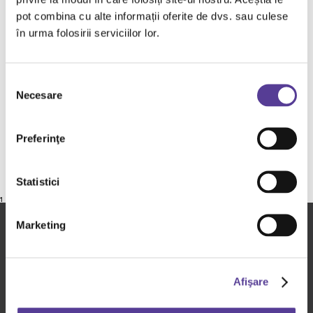
vizionar, filantrop si om de afaceri, al carui tel a fost
pot combina cu alte informații oferite de dvs. sau culese
sa aduca pe piata medicamente inovative la preturi
în urma folosirii serviciilor lor.
accesibile pentru pacienti din intreaga lume.
Ne-am orientat in mod firesc catre organizatia
Little People, avand in vedere actiunile in
Selecția
beneficiul copiilor care au reusit sa infranga
Necesare
consimțământului
diagnostice grave, care si-au continuat visurile si se
reintegreaza in scoala si societate si cu ajutorul
Preferinţe
acestei inimoase organizatii.
Statistici
1
Marketing
Dr. Reddy's in - Romania
Afişare
Despre Dr. Reddy's
Promisiunile noastre