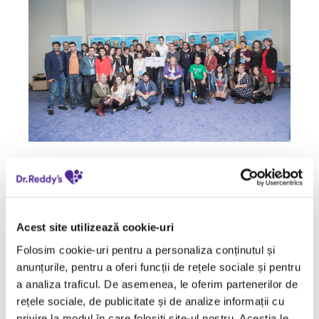
In cursul anului 2014, Dr. Reddy’s India ne-a oferit
posibilitatea de a selecta o organizatie non-profit,
care sa aiba actiuni sinergetice cu preocuparile
noastre locale si cu
actiunile
corporatiste la nivel
Acest site utilizează cookie-uri
global. Organizatia urma sa fie beneficiarul unei
Folosim cookie-uri pentru a personaliza conținutul și
donatii din Fondul „Anji Reddy”. Acest fond a fost
anunțurile, pentru a oferi funcții de rețele sociale și pentru
creat in memoria fondatorului companiei noastre,
a analiza traficul. De asemenea, le oferim partenerilor de
Dr. Anji Reddy, ramas in memoria colectiva ca un
rețele sociale, de publicitate și de analize informații cu
remarcabil om de stiinta, inovator, antreprenor
privire la modul în care folosiți site-ul nostru. Aceștia le